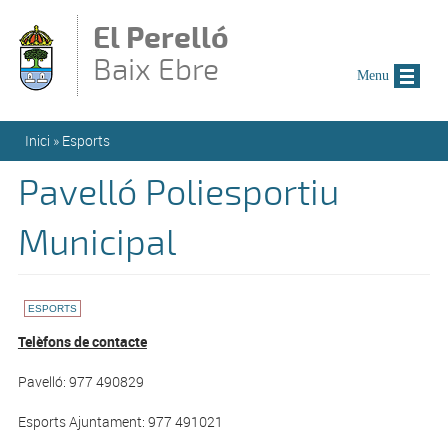
Vés al contingut
El Perelló
Baix Ebre
Menu
Esteu aquí
Inici
»
Esports
Pavelló Poliesportiu
Municipal
ESPORTS
Telèfons de contacte
Pavelló: 977 490829
Esports Ajuntament: 977 491021