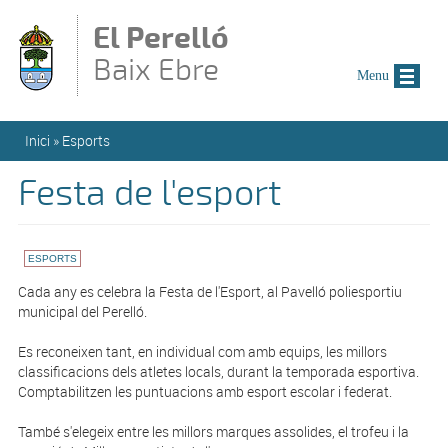
Vés al contingut
El Perelló
Baix Ebre
Menu
Esteu aquí
Inici
»
Esports
Festa de l'esport
ESPORTS
Cada any es celebra la Festa de l'Esport, al Pavelló poliesportiu
municipal del Perelló.
Es reconeixen tant, en individual com amb equips, les millors
classificacions dels atletes locals, durant la temporada esportiva.
Comptabilitzen les puntuacions amb esport escolar i federat.
També s'elegeix entre les millors marques assolides, el trofeu i la