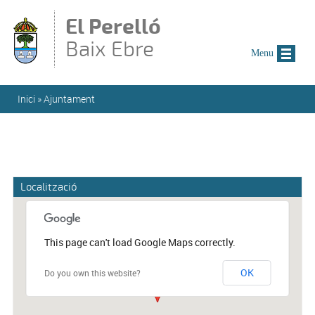
Vés al contingut
El Perelló
Baix Ebre
Menu
Esteu aquí
Inici
»
Ajuntament
Localització
This page can't load Google Maps correctly.
OK
Do you own this website?