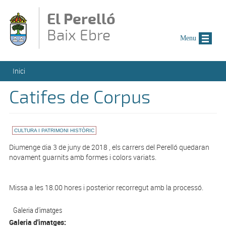
Vés al contingut
El Perelló
Baix Ebre
Menu
Esteu aquí
Inici
Catifes de Corpus
CULTURA I PATRIMONI HISTÒRIC
Diumenge dia 3 de juny de 2018 , els carrers del Perelló quedaran
novament guarnits amb formes i colors variats.
Missa a les 18.00 hores i posterior recorregut amb la processó.
Galeria d'imatges
Galeria d'imatges: