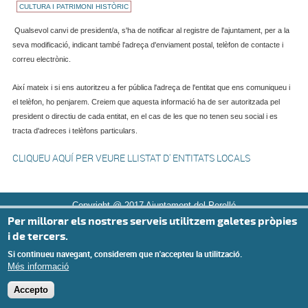
CULTURA I PATRIMONI HISTÒRIC
Qualsevol canvi de president/a, s'ha de notificar al registre de l'ajuntament, per a la
seva modificació, indicant també l'adreça d'enviament postal, telèfon de contacte i
correu electrònic.
Així mateix i si ens autoritzeu a fer pública l'adreça de l'entitat que ens comuniqueu i
el telèfon, ho penjarem. Creiem que aquesta informació ha de ser autoritzada pel
president o directiu de cada entitat, en el cas de les que no tenen seu social i es
tracta d'adreces i telèfons particulars.
CLIQUEU AQUÍ PER VEURE LLISTAT D' ENTITATS LOCALS
Copyright @ 2017 Ajuntament del Perelló
Per millorar els nostres serveis utilitzem galetes pròpies
i de tercers.
Si continueu navegant, considerem que n'accepteu la utilització.
Més informació
Accepto