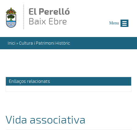
Vés al contingut
El Perelló
Baix Ebre
Menu
Esteu aquí
Inici
»
Cultura i Patrimoni Històric
Enllaços relacionats
Vida associativa