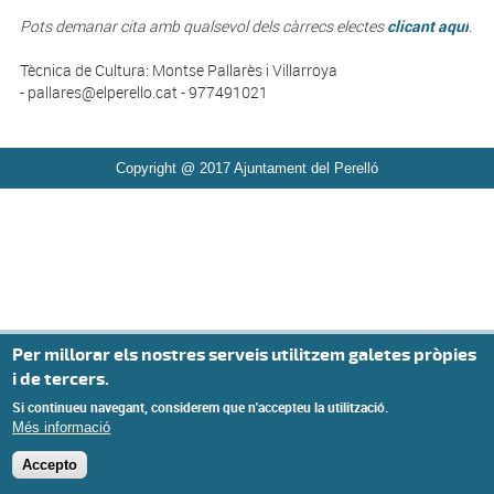
Pots demanar cita amb qualsevol dels càrrecs electes
clicant aquí
.
Tècnica de Cultura: Montse Pallarès i Villarroya
- pallares@elperello.cat - 977491021
Copyright @ 2017 Ajuntament del Perelló
Per millorar els nostres serveis utilitzem galetes pròpies
i de tercers.
Si continueu navegant, considerem que n'accepteu la utilització.
Més informació
Accepto