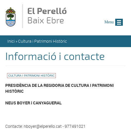
Vés al contingut
El Perelló
Baix Ebre
Menu
Esteu aquí
Inici
»
Cultura i Patrimoni Històric
Informació i contacte
CULTURA I PATRIMONI HISTÒRIC
PRESIDÈNCIA DE LA REGIDORIA DE CULTURA I PATRIMONI
HISTÒRIC
NEUS BOYER i CANYAGUERAL
Contacte:
nboyer@elperello.cat
- 977491021