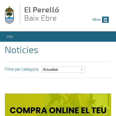
Vés al contingut
El Perelló
Baix Ebre
Menu
Esteu aquí
Inici
Noticies
Filtre per categoria