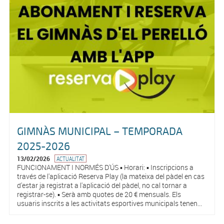
GIMNÀS MUNICIPAL – TEMPORADA
2025-2026
13/02/2026
ACTUALITAT
FUNCIONAMENT I NORMÉS D'ÚS ▪️ Horari: ▪️ Inscripcions a
través de l'aplicació Reserva Play (la mateixa del pàdel en cas
d'estar ja registrat a l'aplicació del pàdel, no cal tornar a
registrar-se). ▪️ Serà amb quotes de 20 € mensuals. Els
usuaris inscrits a les activitats esportives municipals tenen...