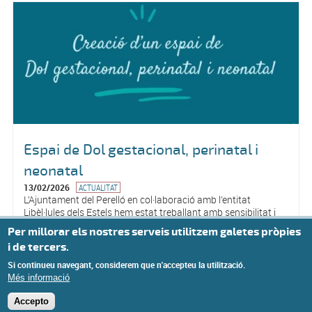
Espai de Dol gestacional, perinatal i
neonatal
13/02/2026
ACTUALITAT
L’Ajuntament del Perelló en col·laboració amb l’entitat
Libèl·lules dels Estels hem estat treballant amb sensibilitat i
respecte en la creació d’un espai de dol gestacional, perinatal
Per millorar els nostres serveis utilitzem galetes pròpies
i neonatal. Un espai pensat per reconèixer el dol d’aquelles
i de tercers.
famílies que han patit la pèrdua d’un fill o filla...
Si continueu navegant, considerem que n'accepteu la utilització.
Més informació
Accepto
Copyright @ 2017 Ajuntament del Perelló