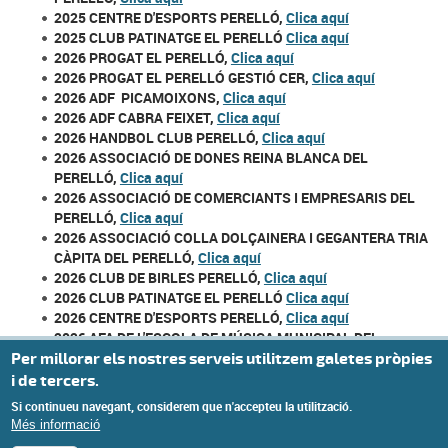
2025 CENTRE D'ESPORTS PERELLÓ,
Clica aquí
2025 CLUB PATINATGE EL PERELLÓ
Clica aquí
2026 PROGAT EL PERELLÓ,
Clica aquí
2026 PROGAT EL PERELLÓ GESTIÓ CER,
Clica aquí
2026 ADF PICAMOIXONS,
Clica aquí
2026 ADF CABRA FEIXET,
Clica aquí
2026 HANDBOL CLUB PERELLÓ,
Clica aquí
2026 ASSOCIACIÓ DE DONES REINA BLANCA DEL
PERELLÓ
,
Clica aquí
2026 ASSOCIACIÓ DE COMERCIANTS I EMPRESARIS DEL
PERELLÓ​,
Clica aquí
2026 ASSOCIACIÓ COLLA DOLÇAINERA I GEGANTERA TRIA
CÀPITA DEL PERELLÓ,
Clica aquí
2026 CLUB DE BIRLES PERELLÓ,
Clica aquí
2026 CLUB PATINATGE EL PERELLÓ
Clica aquí
2026 CENTRE D'ESPORTS PERELLÓ,
Clica aquí
2026 AFA DE L'ESCOLA DE MÚSICA MUNICIPAL DEL
PERELLÓ,
Clica aquí
Per millorar els nostres serveis utilitzem galetes pròpies
2026 ASSOCIACIÓ CULTURAL CORAL SANTA LLÚCIA,
Clica
i de tercers.
aquí
Si continueu navegant, considerem que n'accepteu la utilització.
Més informació