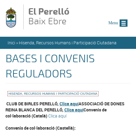
Vés al contingut
El Perelló
Baix Ebre
Menu
Esteu aquí
Inici
»
Hisenda, Recursos Humans i Participació Ciutadana
BASES I CONVENIS
REGULADORS
HISENDA, RECURSOS HUMANS I PARTICIPACIÓ CIUTADANA
CLUB DE BIRLES PERELLÓ,
Clica aquí
ASSOCIACIÓ DE DONES
REINA BLANCA DEL PERELLÓ,
Clica aquí
Convenis de
col·laboració (Català)
Clica aquí
Convenis de col·laboració (Castellà
)
: