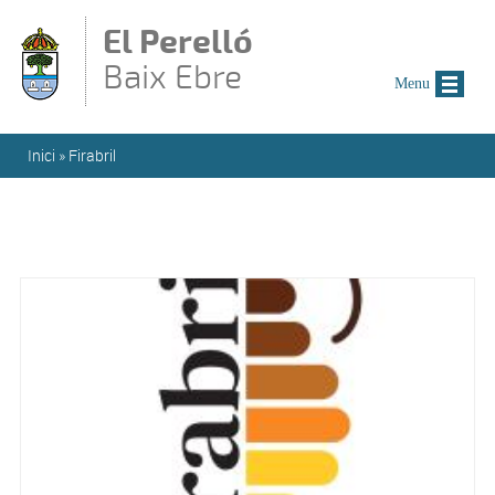
Vés al contingut
El Perelló
Baix Ebre
Menu
Esteu aquí
Inici
»
Firabril