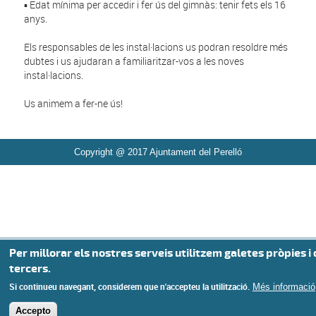
▪️ Edat mínima per accedir i fer ús del gimnàs: tenir fets els 16
anys.
Els responsables de les instal·lacions us podran resoldre més
dubtes i us ajudaran a familiaritzar-vos a les noves
instal·lacions.
Us animem a fer-ne ús!
Copyright @ 2017 Ajuntament del Perelló
Per millorar els nostres serveis utilitzem galetes pròpies i
tercers.
Si continueu navegant, considerem que n'accepteu la utilització.
Més informació
Accepto