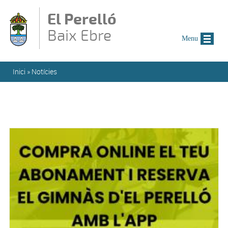
Vés al contingut
El Perelló
Baix Ebre
Menu
Esteu aquí
Inici
»
Notícies