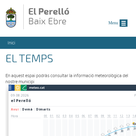
Vés al contingut
El Perelló
Baix Ebre
Menu
Esteu aquí
Inici
EL TEMPS
En aquest espai podràs consultar la informació meteorològica del
nostre municipi