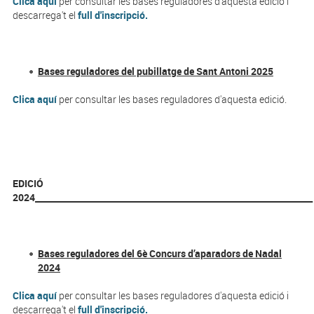
Clica aquí
per consultar les bases reguladores d'aquesta edició i
descarrega't el
full d'inscripció.
Bases reguladores del pubillatge de Sant Antoni 2025
Clica aquí
per consultar les bases reguladores d'aquesta edició.
EDICIÓ
2024__________________________________________________________________
Bases reguladores del 6è Concurs d’aparadors de Nadal
2024
Clica aquí
per consultar les bases reguladores d'aquesta edició i
descarrega't el
full d'inscripció.