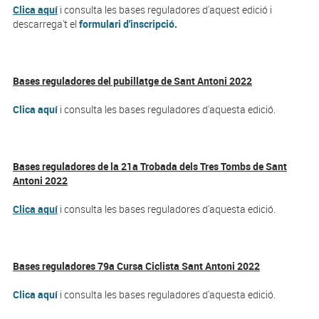
Clica aquí
i consulta les bases reguladores d'aquest edició i
descarrega't el
formulari d'inscripció.
Bases reguladores del pubillatge de Sant Antoni 2022
Clica aquí
i consulta les bases reguladores d'aquesta edició.
Bases reguladores de la 21a Trobada dels Tres Tombs de Sant
Antoni 2022
Clica aquí
i consulta les bases reguladores d'aquesta edició.
Bases reguladores 79a Cursa Ciclista Sant Antoni 2022
Clica aquí
i consulta les bases reguladores d'aquesta edició.