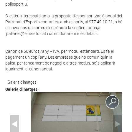
poliesportiu.
Si esteu interessats amb la proposta d'esponsorització anual del
Patronat d'Esports contacteu amb esports, al 977 49 10 21, o bé
escriviu-nos un correu electrònic a la següent adreça
pallares@elperello.cat i us en donarem més detalls.
Cànon de 50 euros /any + IVA, per mòdul estàndard. Es fa el
pagament un cop l'any. Les empreses que no comuniquin la
baixa, per tancament de negoci o altres motius, se'ls aplicarà
igualment el cànon anual.
Galeria d'imatges
Galeria d'imatges: