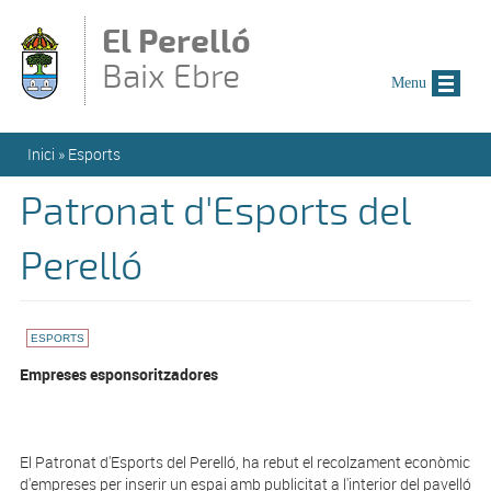
Vés al contingut
El Perelló
Baix Ebre
Menu
Esteu aquí
Inici
»
Esports
Patronat d'Esports del
Perelló
ESPORTS
Empreses esponsoritzadores
El Patronat d'Esports del Perelló, ha rebut el recolzament econòmic
d'empreses per inserir un espai amb publicitat a l'interior del pavelló